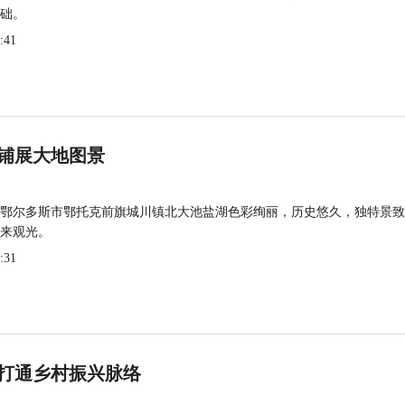
础。
:41
铺展大地图景
鄂尔多斯市鄂托克前旗城川镇北大池盐湖色彩绚丽，历史悠久，独特景致
来观光。
:31
打通乡村振兴脉络