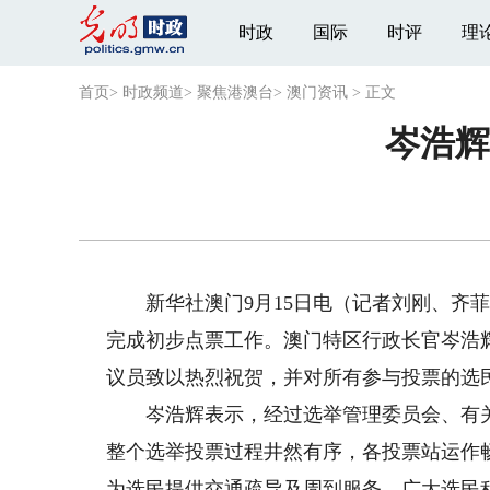
时政
国际
时评
理
首页
>
时政频道
>
聚焦港澳台
>
澳门资讯
>
正文
岑浩辉
新华社澳门9月15日电（记者刘刚、齐菲
完成初步点票工作。澳门特区行政长官岑浩辉
议员致以热烈祝贺，并对所有参与投票的选
岑浩辉表示，经过选举管理委员会、有关
整个选举投票过程井然有序，各投票站运作
为选民提供交通疏导及周到服务。广大选民