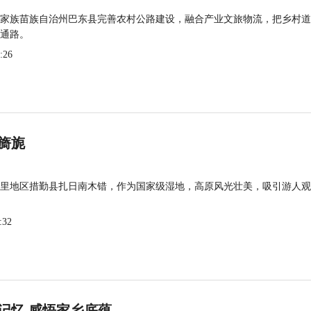
家族苗族自治州巴东县完善农村公路建设，融合产业文旅物流，把乡村道
通路。
:26
旖旎
里地区措勤县扎日南木错，作为国家级湿地，高原风光壮美，吸引游人观
:32
记忆 感悟家乡底蕴