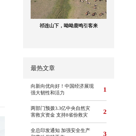
祁连山下，呦呦鹿鸣引客来
最热文章
向新向优向好！中国经济展现
1
强大韧性和活力
两部门预拨3.3亿中央自然灾
2
害救灾资金 支持8省份救灾
全总印发通知 加强安全生产
3