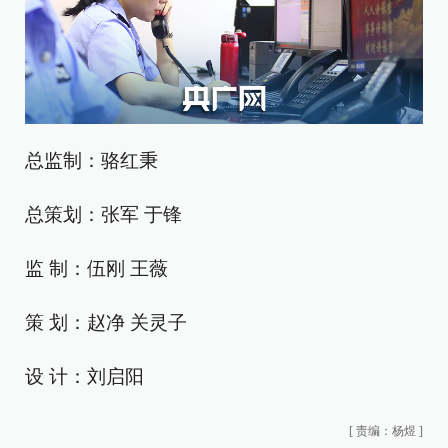
总监制：骆红秉
总策划：张军 于锋
监 制：伍刚 王薇
策 划：赵净 关灵子
设 计：刘启阳
[
责编：杨煜
]