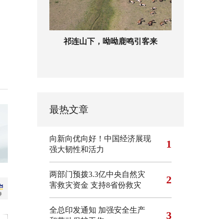
祁连山下，呦呦鹿鸣引客来
最热文章
向新向优向好！中国经济展现
1
强大韧性和活力
两部门预拨3.3亿中央自然灾
2
害救灾资金 支持8省份救灾
全总印发通知 加强安全生产
3