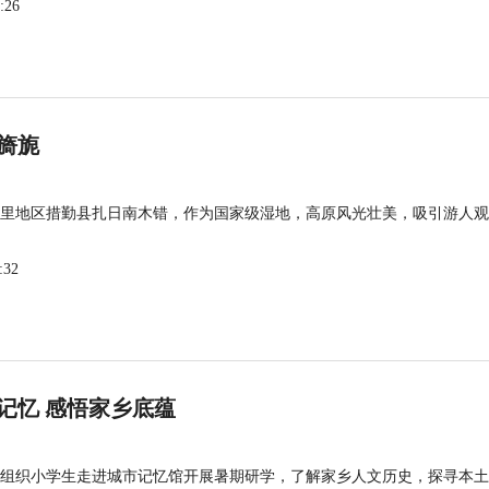
:26
旖旎
里地区措勤县扎日南木错，作为国家级湿地，高原风光壮美，吸引游人观
:32
记忆 感悟家乡底蕴
组织小学生走进城市记忆馆开展暑期研学，了解家乡人文历史，探寻本土