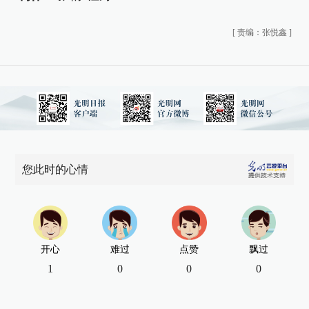
[
责编：张悦鑫
]
您此时的心情
开心
难过
点赞
飘过
1
0
0
0