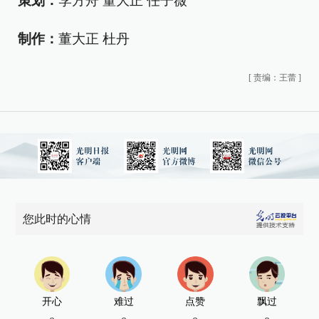
策划：
李方舟 董大正 任子薇
制作：
董大正 杜丹
[
责编：王蕾
]
您此时的心情
开心
难过
点赞
飘过