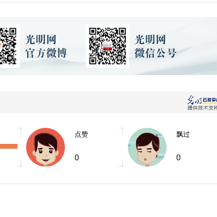
点赞
飘过
0
0