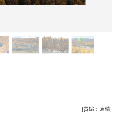
9月2
金秋时
新华社
[责编：袁晴]