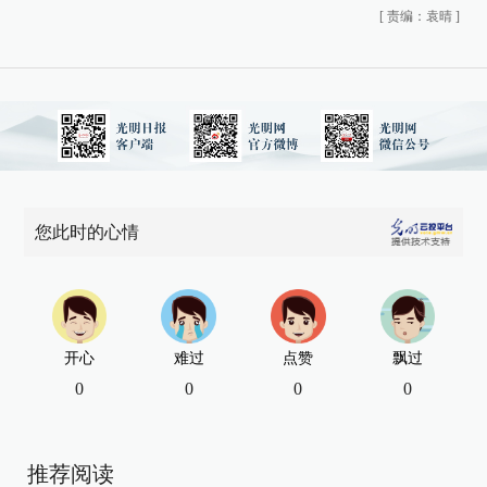
[
责编：袁晴
]
您此时的心情
开心
难过
点赞
飘过
0
0
0
0
推荐阅读