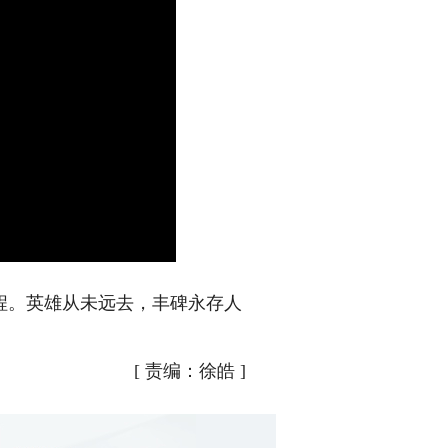
。英雄从未远去，丰碑永存人
[
责编：徐皓
]