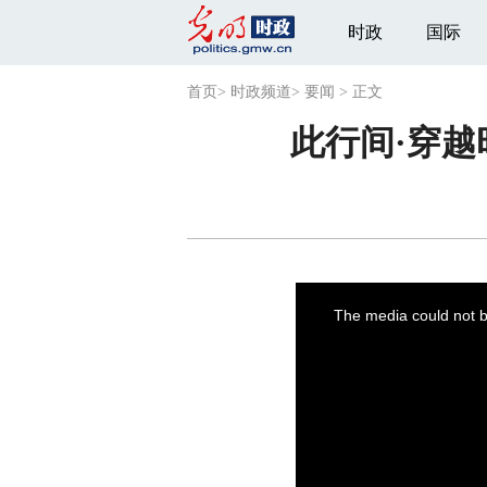
时政
国际
首页
>
时政频道
>
要闻
>
正文
此行间·穿
This
is
a
The media could not be
modal
window.