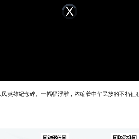
Video
Player
is
loading.
英雄纪念碑。一幅幅浮雕，浓缩着中华民族的不朽征程