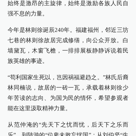
始终是激昂的主旋律，始终是激励各族人民自
强不息的力量。
今年是林则徐诞辰240年。福建福州，邻近三坊
七巷的林则徐故居完成修缮，向公众开放。白
墙黛瓦，木窗飞檐，一排排展板静静诉说着民
族英雄的事迹。
“苟利国家生死以，岂因祸福避趋之。”林氏后裔
林同楠说，故居的一砖一瓦，承载着林则徐少
年苦读的志向、为国为民的情怀，希望参观者
能在这里汲取精神力量。
从范仲淹的“先天下之忧而忧，后天下之乐而
乐”，到陆游的“位卑未敢忘忧国”；从刘伯坚“生