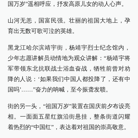
国万岁”遥相呼应，抒发高原儿女的动人心声。
山河无恙，国富民强。壮丽的祖国大地上，孕
育出无数可歌可泣的英雄。
黑龙江哈尔滨靖宇街，杨靖宇烈士纪念馆内，
少年志愿讲解员动情地为观众讲解：“杨靖宇将
军带领东北抗联战士浴血奋战，牺牲前曾对劝
降的人说：‘如果我们中国人都投降了，还有中
国吗’……”奋力的呐喊，至今振聋发聩。
街的另一头，“祖国万岁”装置在国庆前夕布设亮
相。一面面五星红旗沿街悬挂，整条街道闪耀
着热烈的“中国红”，表达着对祖国的崇高敬意。