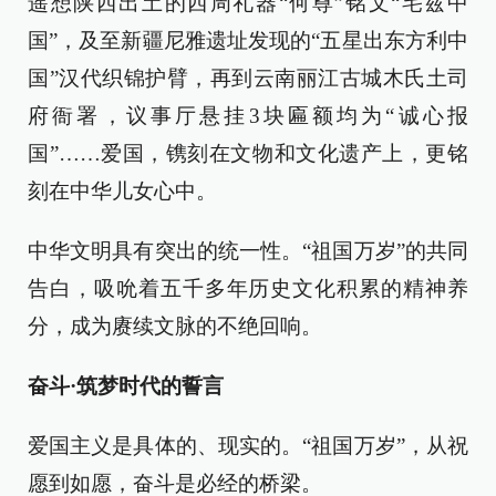
遥想陕西出土的西周礼器“何尊”铭文“宅兹中
国”，及至新疆尼雅遗址发现的“五星出东方利中
国”汉代织锦护臂，再到云南丽江古城木氏土司
府衙署，议事厅悬挂3块匾额均为“诚心报
国”……爱国，镌刻在文物和文化遗产上，更铭
刻在中华儿女心中。
中华文明具有突出的统一性。“祖国万岁”的共同
告白，吸吮着五千多年历史文化积累的精神养
分，成为赓续文脉的不绝回响。
奋斗·筑梦时代的誓言
爱国主义是具体的、现实的。“祖国万岁”，从祝
愿到如愿，奋斗是必经的桥梁。