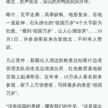
南北，欢声笑语，深沉的共鸣在此间升华。
喀什，瓦罕走廊，高寒缺氧、地形复杂。谷地
一直延伸，石头拼出的“祖国万岁”4个大字蔚为
壮观。“看到‘祖国万岁’，让人心潮澎湃”……10
月1日，许多游客前来合影留念，不时有人赞
叹。
几公里外，新疆出入境边防检查总站喀什边境
管理支队排依克边境派出所，红色教育基地留
言墙上贴满寄语。近年来，10万余人慕名前来
参观，留下上万张便签，写得最多的便是“祖国
万岁”。
“没有祖国的界碑，哪有我们的牛羊。”这是派出