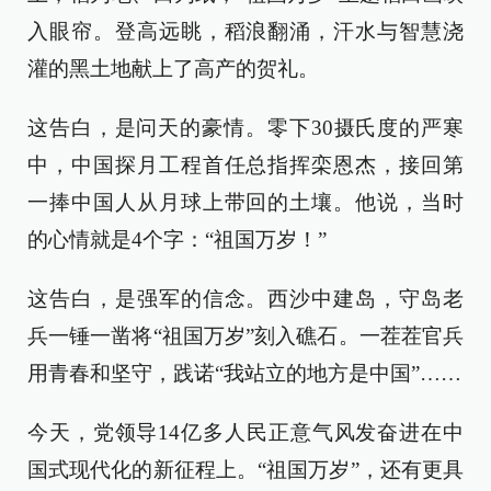
入眼帘。登高远眺，稻浪翻涌，汗水与智慧浇
灌的黑土地献上了高产的贺礼。
这告白，是问天的豪情。零下30摄氏度的严寒
中，中国探月工程首任总指挥栾恩杰，接回第
一捧中国人从月球上带回的土壤。他说，当时
的心情就是4个字：“祖国万岁！”
这告白，是强军的信念。西沙中建岛，守岛老
兵一锤一凿将“祖国万岁”刻入礁石。一茬茬官兵
用青春和坚守，践诺“我站立的地方是中国”……
今天，党领导14亿多人民正意气风发奋进在中
国式现代化的新征程上。“祖国万岁”，还有更具