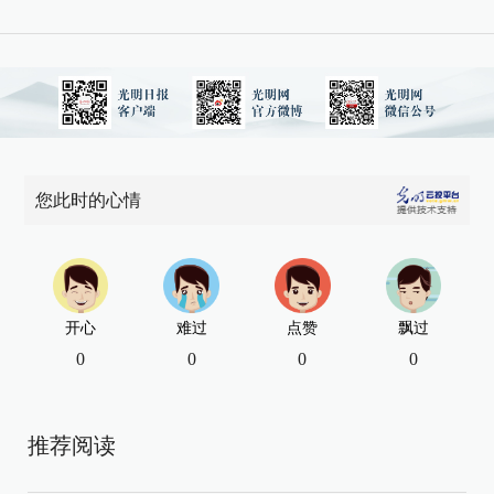
您此时的心情
开心
难过
点赞
飘过
0
0
0
0
推荐阅读