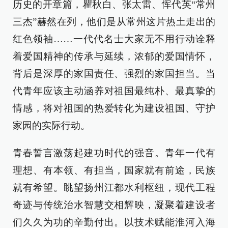
历史的开章篇，瞿秋白、张太雷、恽代英“常州
三杰”赫然在列，他们是从常州这片热土走出的
红色领袖……一代代名士大家无不用行动诠释
着爱国精神的传承与延续，浓郁的爱国情怀，
背后是深厚的家国责任、强烈的家国担当。当
代青年应该主动涵养对祖国最纯朴、最真挚的
情感，将对祖国的热爱转化为建设祖国、守护
家园的实际行动。
青春誓言激荡起建功时代的强音。青年一代有
理想、有本领、有担当，国家就有前途，民族
就有希望。眺望扬州江都水利枢纽，现代工程
奇迹与传统治水智慧交相辉映，凝聚着建设者
们久久为功的辛勤付出。以技术赋能淮河入海