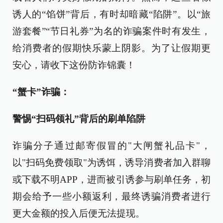
诱人的“馅饼”背后，有时却暗藏“陷阱”。以“旅
游套餐”“节日礼券”为名的诈骗案件时有发生，
给消费者的假期快乐蒙上阴影。为了让假期更
安心，请收下这份防诈锦囊！
“蟹卡”诈骗：
警惕“扫码领礼”背后的刷单陷阱
诈骗分子通过邮寄假冒的"大闸蟹礼品卡"，
以"扫码免费领取"为诱饵，诱导消费者加入群聊
或下载不明APP，进而被引诱参与刷单任务，初
期会给予一些小额返利，最终诱骗消费者进行
更大金额的投入后便无法提现。