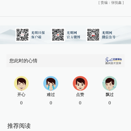
[
责编：张悦鑫
]
您此时的心情
开心
难过
点赞
飘过
0
0
0
0
推荐阅读