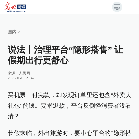
国内
>
说法丨治理平台“隐形搭售” 让
假期出行更舒心
来源：
人民网
2025-10-03 21:47
买机票，付完款，却发现订单里还包含“外卖大
礼包”的钱。要求退款，平台反倒怪消费者没看
清？
长假来临，外出旅游时，要小心平台的“隐形搭