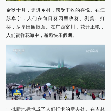
金秋十月，走进乡村，感受丰收的喜悦。在江
苏阜宁，人们在向日葵园里收葵、剥葵、打
葵，尽享田园惬意。在广西富川，花开正艳，
人们徜徉花海中，邂逅快乐假期。
一批新地标也成了人们打卡的新去处。在吉林