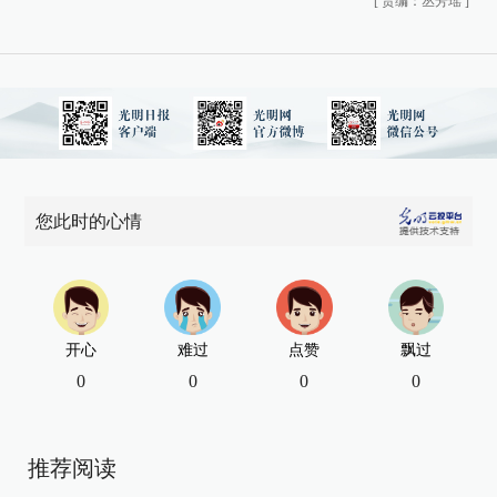
[
责编：丛芳瑶
]
您此时的心情
开心
难过
点赞
飘过
0
0
0
0
推荐阅读