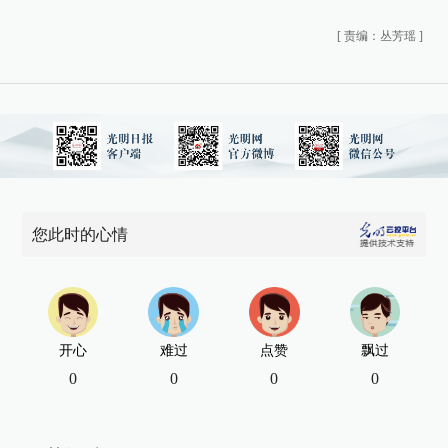
[
责编：丛芳瑶
]
您此时的心情
开心
难过
点赞
飘过
0
0
0
0