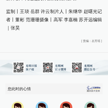
监制丨王琰 岳群 许云制片人丨朱继华 赵曙光记
者丨董彬 范珊珊摄像丨高军 李嘉楠 苏开远编辑
｜张昊
[
责编：丛芳瑶
]
您此时的心情