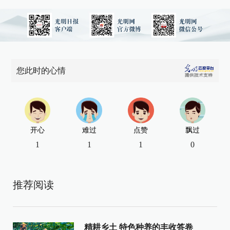
您此时的心情
开心
难过
点赞
飘过
1
1
1
0
推荐阅读
精耕乡土 特色种养的丰收答卷