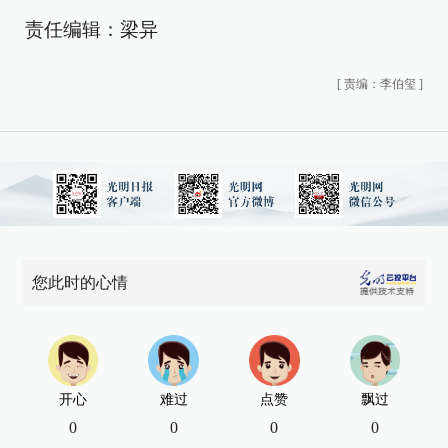
责任编辑：梁异
[
责编：李伯玺
]
您此时的心情
开心
难过
点赞
飘过
0
0
0
0