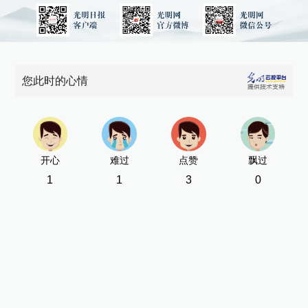
您此时的心情
开心
难过
点赞
飘过
1
1
3
0