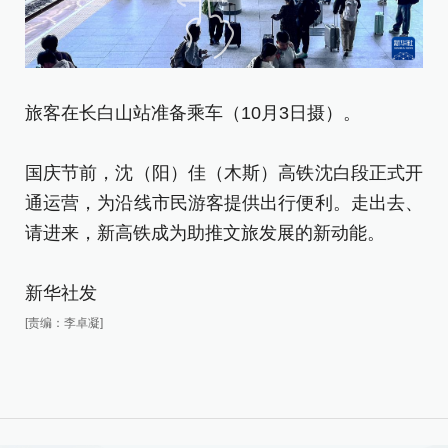
旅客在长白山站准备乘车（10月3日摄）。
旅
国庆节前，沈（阳）佳（木斯）高铁沈白段正式开
国
通运营，为沿线市民游客提供出行便利。走出去、
通
请进来，新高铁成为助推文旅发展的新动能。
请
新华社发
新
[责编：李卓凝]
[责