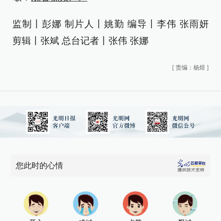
监制丨彭娜 制片人丨姚勤 编导丨李伟 张雨妍
剪辑丨张斌 总台记者丨张伟 张娜
[
责编：杨煜
]
您此时的心情