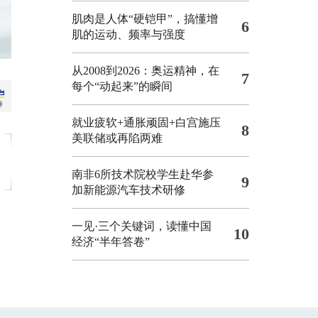
肌肉是人体“硬铠甲”，搞懂增
6
肌的运动、频率与强度
从2008到2026：奥运精神，在
7
每个“动起来”的瞬间
就业疲软+通胀顽固+白宫施压
8
美联储或再陷两难
南非6所技术院校学生赴华参
9
加新能源汽车技术研修
一见·三个关键词，读懂中国
10
经济“半年答卷”