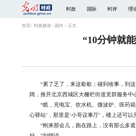
时政
国际
时评
理
首页
>
时政频道
>
国内
>
正文
“10分钟
“累了乏了，来这歇歇；碰到啥事，到这说说
阔，推开北京西城区大栅栏街道党群服务中
“瞧，充电宝、饮水机、微波炉、医药箱等
心驿站’，那里是‘小哥议事厅’，楼上还可以
“刚来那会儿，跑在路上，没有那么多遮
好。”刘阔说。