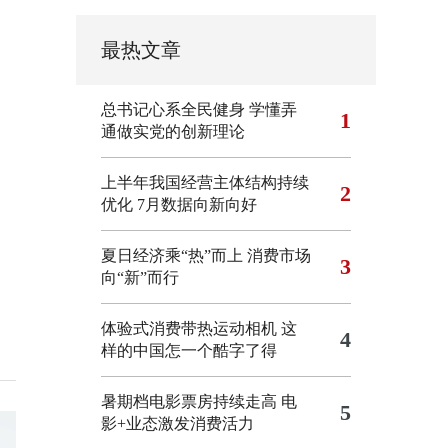
最热文章
总书记心系全民健身
学懂弄
1
通做实党的创新理论
上半年我国经营主体结构持续
2
优化
7月数据向新向好
夏日经济乘“热”而上 消费市场
3
向“新”而行
体验式消费带热运动相机
这
4
样的中国怎一个酷字了得
暑期档电影票房持续走高 电
5
影+业态激发消费活力