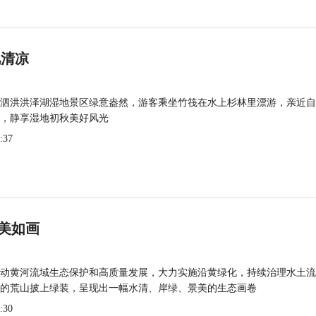
觅清凉
泗洪洪泽湖湿地景区绿意盎然，游客乘坐竹筏在水上杉林里漂游，亲近自
，静享湿地初秋美好风光
:37
美如画
动黄河流域生态保护和高质量发展，大力实施沿黄绿化，持续治理水土流
的荒山披上绿装，呈现出一幅水清、岸绿、景美的生态画卷
:30