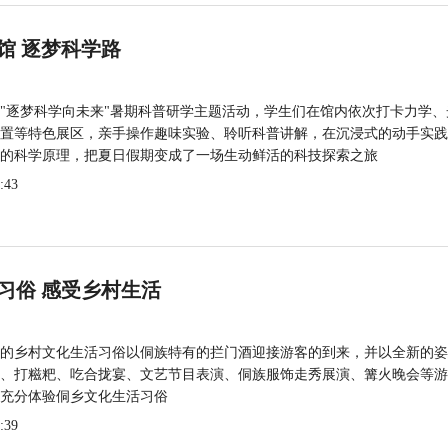
馆 逐梦科学路
"逐梦科学向未来"暑期科普研学主题活动，学生们在馆内依次打卡力学、
置等特色展区，亲手操作趣味实验、聆听科普讲解，在沉浸式的动手实践
的科学原理，把夏日假期变成了一场生动鲜活的科技探索之旅
:43
习俗 感受乡村生活
的乡村文化生活习俗以侗族特有的拦门酒迎接游客的到来，并以全新的姿
、打糍粑、吃合拢宴、文艺节目表演、侗族服饰走秀展演、篝火晚会等游
充分体验侗乡文化生活习俗
:39