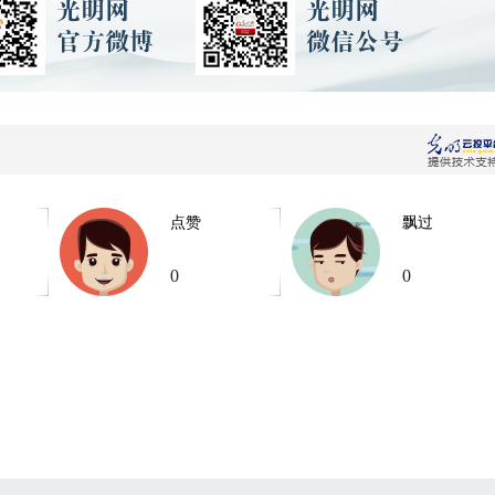
点赞
飘过
0
0