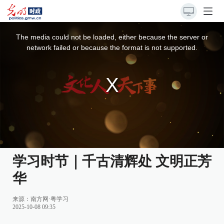
This
is
a
The media could not be loaded, either because the server or
modal
window.
network failed or because the format is not supported.
学习时节｜千古清辉处 文明正芳
华
来源：
南方网·粤学习
2025-10-08 09:35