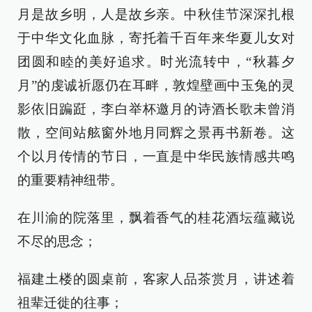
月是故乡明，人是故乡亲。中秋佳节深深扎根
于中华文化血脉，寄托着千百年来华夏儿女对
团圆和睦的美好追求。时光流转中，“秋暮夕
月”的虔诚祈愿仍在耳畔，敦煌壁画中玉兔的灵
影依旧蹁跹，李白举杯邀月的诗酒长歌未曾消
散，空间站舷窗外地月同辉之景再书新卷。这
个以月传情的节日，一直是中华民族情感共鸣
的重要精神纽带。
在川渝的院落里，飘着香气的桂花酒坛蕴藏说
不尽的思念；
福建土楼的圆桌前，客家人品茶赏月，讲述着
祖辈迁徙的往事；