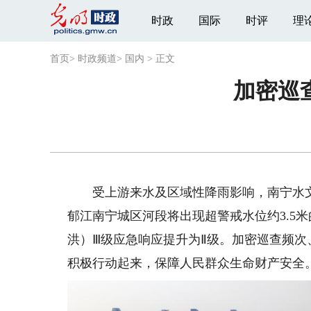
时政
国际
时评
理
首页
>
时政频道
>
国内
>
正文
加密巡
受上游来水及区域性降雨影响，南宁水文中
郁江南宁城区河段将出现超警戒水位约3.5
洪）Ⅲ级应急响应提升为Ⅱ级。加密巡查频
积极行动起来，保障人民群众生命财产安全