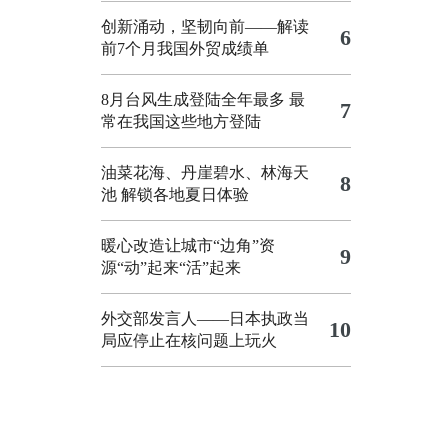
创新涌动，坚韧向前——解读
6
前7个月我国外贸成绩单
8月台风生成登陆全年最多 最
7
常在我国这些地方登陆
油菜花海、丹崖碧水、林海天
8
池 解锁各地夏日体验
暖心改造让城市“边角”资
9
源“动”起来“活”起来
外交部发言人——日本执政当
10
局应停止在核问题上玩火