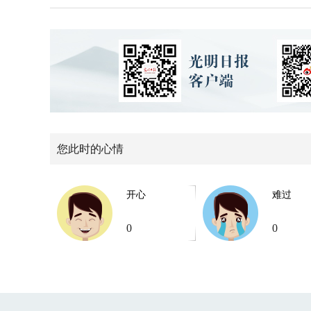
您此时的心情
开心
难过
0
0