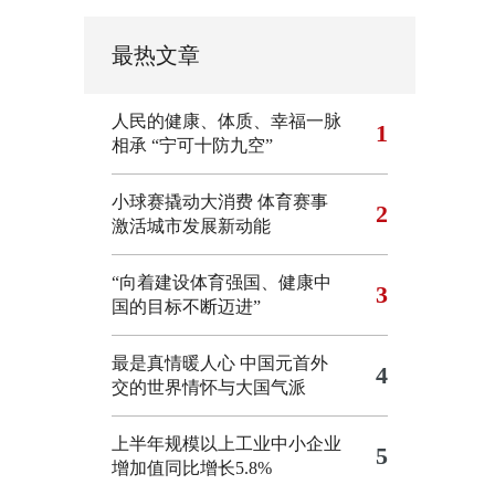
最热文章
人民的健康、体质、幸福一脉
1
相承
“宁可十防九空”
小球赛撬动大消费 体育赛事
2
激活城市发展新动能
“向着建设体育强国、健康中
3
国的目标不断迈进”
最是真情暖人心 中国元首外
4
交的世界情怀与大国气派
上半年规模以上工业中小企业
5
增加值同比增长5.8%