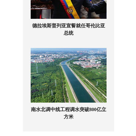
德拉埃斯普列亚宣誓就任哥伦比亚
总统
南水北调中线工程调水突破800亿立
方米