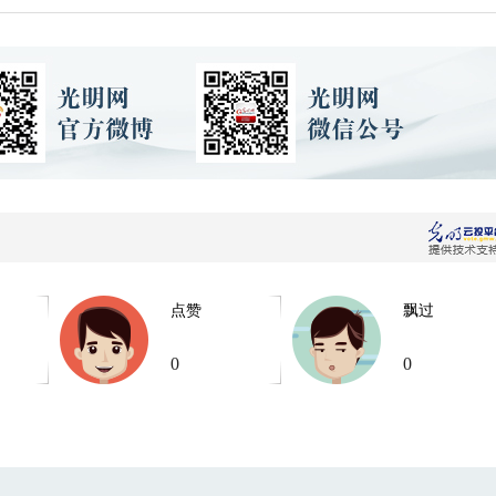
点赞
飘过
0
0