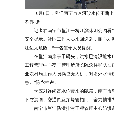
10月8日，邕江南宁市区河段水位不断上
孝邦 摄
记者在南宁市邕江一桥江滨休闲公园看到
安全提示。社区工作人员来回巡逻，耐心劝
江边太危险。”一名值守人员提醒。
在邕江南岸亭子码头，洪水已淹没近水广
工程管理中心亭子管理所所长陈念柱和队友
业农村局工作人员操控无人机，对堤外水情
患。”陈念柱说。
为应对连续高水位带来的隐患，南宁市邕江
下防洪闸、交通闸及穿堤管拍门，全力抽排
南宁市邕江防洪排涝工程管理中心防洪调