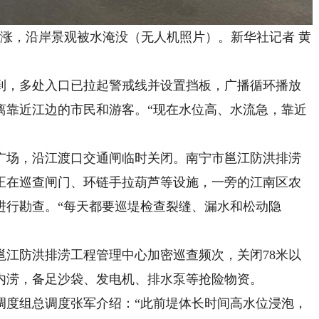
涨，沿岸景观被水淹没（无人机照片）。新华社记者 黄
，多处入口已拉起警戒线并设置挡板，广播循环播放
离靠近江边的市民和游客。“现在水位高、水流急，靠近
场，沿江渡口交通闸临时关闭。南宁市邕江防洪排涝
正在巡查闸门、环链手拉葫芦等设施，一旁的江南区农
进行勘查。“每天都要巡堤检查裂缝、漏水和松动隐
防洪排涝工程管理中心加密巡查频次，关闭78米以
内涝，备足沙袋、发电机、排水泵等抢险物资。
度组总调度张军介绍：“此前堤体长时间高水位浸泡，