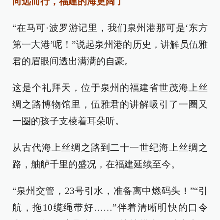
向远而行，福建的海更阔了
“在马可·波罗游记里，我们泉州港那可是‘东方
第一大港’呢！”说起泉州港的历史，讲解员伍雅
君的眉眼间透出满满的自豪。
这是个礼拜天，位于泉州的福建省世茂海上丝
绸之路博物馆里，伍雅君的讲解吸引了一圈又
一圈的孩子支棱着耳朵听。
从古代海上丝绸之路到二十一世纪海上丝绸之
路，舳舻千里的盛况，在福建延续至今。
“泉州交管，23号引水，准备离中燃码头！”“引
航，拖10缆绳带好……”伴着清晰明快的口令