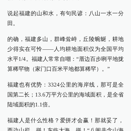
说起福建的山和水，有句民谚：八山一水一分
田。
的确，福建多山，群峰耸峙，丘陵蜿蜒，耕地
少得实在可怜——人均耕地面积仅为全国平均
水平1/4。福建人常常自嘲：“厝边百步咧平地拢
算稀罕物（家门口百米平地都算稀罕）。”
福建也有优势：3324公里的海岸线，那可是全
国第二长；13.6万平方公里的海域面积，是全省
陆域面积的1.1倍。
福建人是什么性格？爱拼才会赢！那就妥了，
西边山拦，拼！东临大海，拼！“八闽共念山海