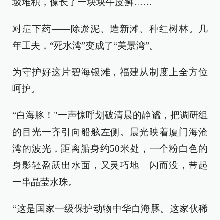
圾堆积，像长了一块块牛皮癣……
对症下药——除淤泥、造新滩、种红树林。几
年工夫，“死水湾”变成了“美景湾”。
为守护好这片碧海银滩，福建从制度上全方位
呵护。
“白海豚！”一声惊呼划破清晨的静谧，把调研组
的目光一齐引向船舷左侧。晨光映着厦门海沧
湾的波光，距离船身约50米处，一个粉白色的
身影轻盈跃出水面，又灵巧地一闪而没，带起
一串晶莹水珠。
“这是国家一级保护动物中华白海豚。这家伙稀