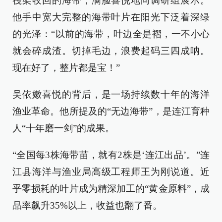
筏架收回的海带，满脸喜悦地向调研组展示。
他手中宽大完整的海带叶片在阳光下泛着深绿
的光泽：“以前的海带，叶边全是褶，一不小心
就会碎成渣。切掉毛边，浪费起码三四成呐。
现在好了，整片都是宝！”
吴依嫩喜悦的背后，是一场持续数十年的海洋
渔业革命。他所提及的“无边海带”，是连江育种
人“十年磨一剑”的成果。
“全国每3株海带苗，就有2株是‘连江出品’。”连
江县海洋与渔业局高级工程师王为刚说道。近
乎零损耗的叶片成为精深加工的“黄金原料”，成
品率飙升35%以上，收益也翻了番。