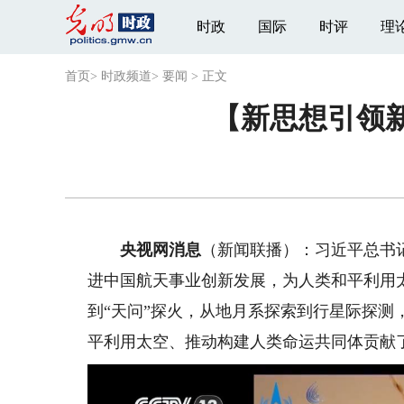
时政
国际
时评
理
首页
>
时政频道
>
要闻
>
正文
【新思想引领新
央视网消息
（新闻联播）：习近平总书
进中国航天事业创新发展，为人类和平利用太
到“天问”探火，从地月系探索到行星际探
平利用太空、推动构建人类命运共同体贡献