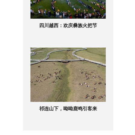
四川越西：欢庆彝族火把节
祁连山下，呦呦鹿鸣引客来