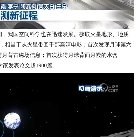
，我国空间科学也在迅速发展。获取火星地形、地质
GB，相当于从火星带回千部高清电影；首次发现月球第六
得月背古磁场信息；首次获得月球背面月幔的水含
家发表论文超1900篇。