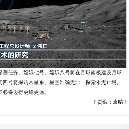
测任务。嫦娥七号、嫦娥八号将在月球南极建设月球
问四号将探访木星系。星空浩瀚无比，探索永无止境。
步必将迈得更稳更远。
[
责编：袁晴
]