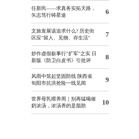
任新民——求真务实拓天路，
6
矢志笃行铸星途
文旅发展该追求什么?
历史街
7
区应"留人、见物、存生活"
炒作虚假叙事行"扩军"之实
日
8
新版《防卫白皮书》引批评
风雨中筑起坚固防线 陕西省
9
旬阳市抗洪抢险一线见闻
世界母乳喂养周｜别再猛喝催
10
奶浓汤，浓汤养的是脂肪