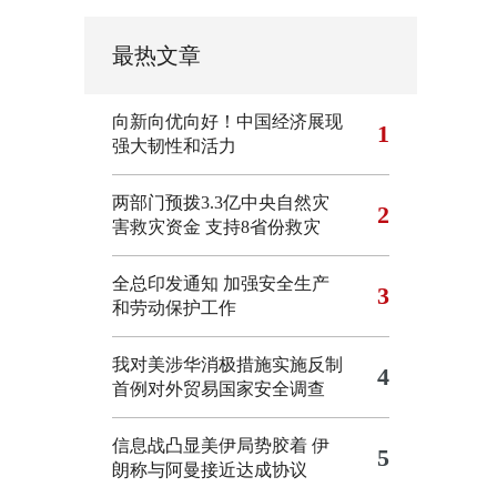
最热文章
向新向优向好！中国经济展现
1
强大韧性和活力
两部门预拨3.3亿中央自然灾
2
害救灾资金 支持8省份救灾
全总印发通知 加强安全生产
3
和劳动保护工作
我对美涉华消极措施实施反制
4
首例对外贸易国家安全调查
信息战凸显美伊局势胶着
伊
5
朗称与阿曼接近达成协议