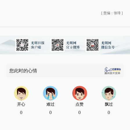
[
责编：张璋
]
您此时的心情
开心
难过
点赞
飘过
0
0
0
0