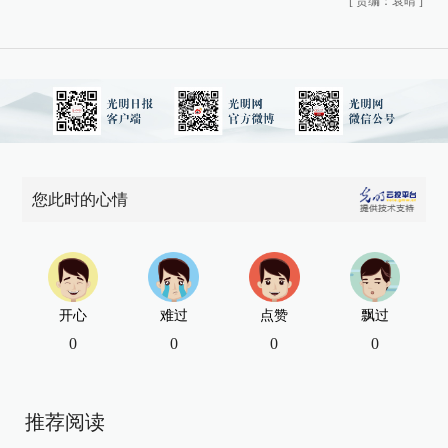
[
责编：袁晴
]
您此时的心情
开心
难过
点赞
飘过
0
0
0
0
推荐阅读