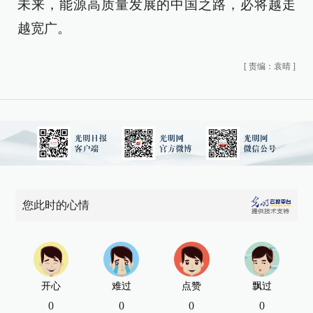
未来，能源高质量发展的中国之路，必将越走
越宽广。
[
责编：袁晴
]
您此时的心情
开心
难过
点赞
飘过
0
0
0
0