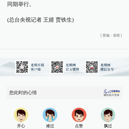
同期举行。
(总台央视记者 王婧 贾铁生)
[
责编：袁晴
]
您此时的心情
开心
难过
点赞
飘过