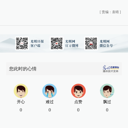
[
责编：袁晴
]
您此时的心情
开心
难过
点赞
飘过
0
0
0
0