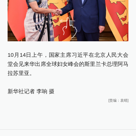
1
10月14日上午，国家主席习近平在北京人民大会
堂
堂会见来华出席全球妇女峰会的斯里兰卡总理阿马
拉
拉苏里亚。
新
新华社记者 李响 摄
[责编：袁晴]