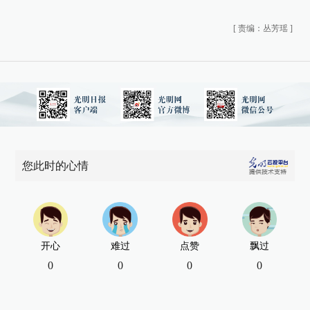
[
责编：丛芳瑶
]
您此时的心情
开心
难过
点赞
飘过
0
0
0
0