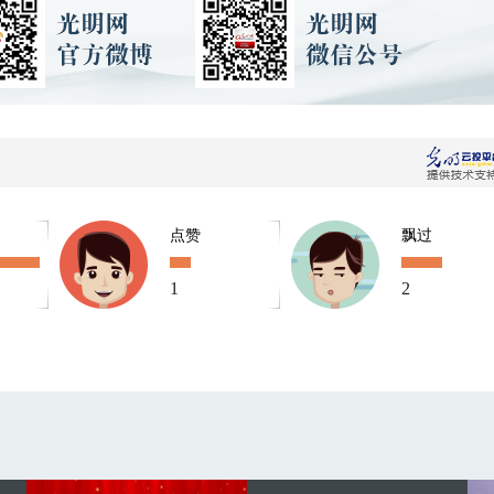
点赞
飘过
1
2