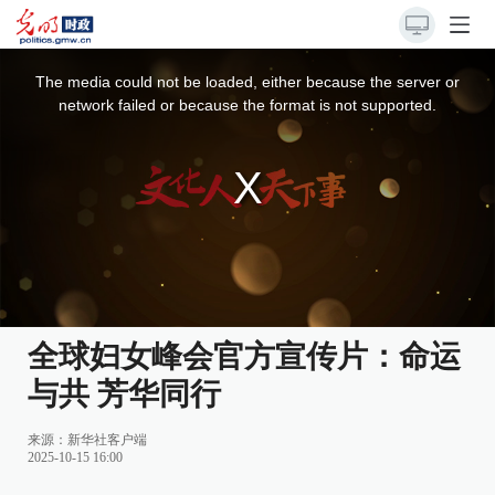
This
is
a
The media could not be loaded, either because the server or
modal
window.
network failed or because the format is not supported.
全球妇女峰会官方宣传片：命运
与共 芳华同行
来源：
新华社客户端
2025-10-15 16:00