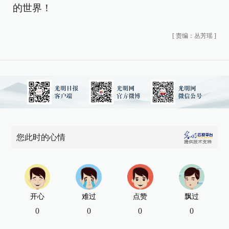
的世界！
[
责编：丛芳瑶
]
您此时的心情
开心
难过
点赞
飘过
0
0
0
0