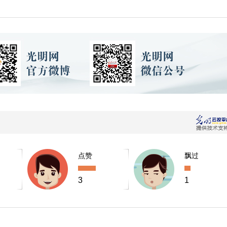
点赞
飘过
3
1