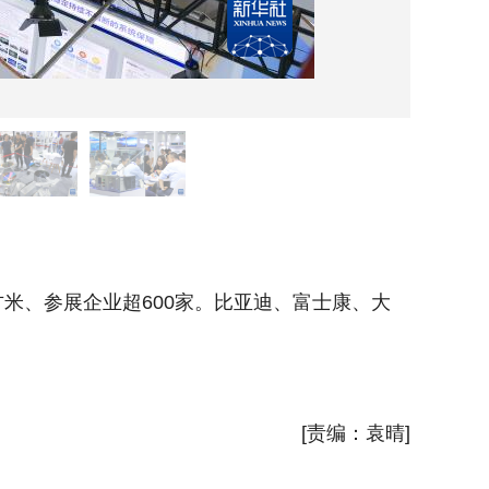
10月
米、参展企业超600家。比亚迪、富士康、大
10月1
疆、长江
新华社
[责编：袁晴]