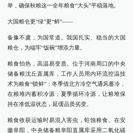
举，确保秋粮这一全年粮食“大头”平稳落地。
大国粮仓更“绿”更“鲜”——
备豫不虞，为国常道。我国扎实、稳当的大国
粮仓，为端牢“饭碗”增添力量。
粮食怕热，高温易变质。位于河南周口的中央
储备粮沈丘直属库，工作人员用内环流控温技
术为粮食“锁鲜”：冬季借北方冷空气通风蓄冷，
在粮堆内蓄积冷源；夏季循环冷源，让粮堆保
持在准低温状态，延缓品质劣变。
粮食收获运输时易混入害虫，蛀蚀粮食。在安
徽阜阳，中央储备粮阜阳直属库采用二氧化碳