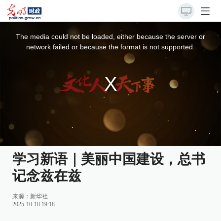
This
is
a
The media could not be loaded, either because the server or
modal
window.
network failed or because the format is not supported.
学习新语｜美丽中国建设，总书
记念兹在兹
来源：
新华社
2025-10-18 19:18