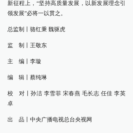
新征程上，“坚持高质量发展，以新发展理念引
领发展”必将一以贯之。
总监制丨骆红秉 魏驱虎
监 制丨王敬东
主 编丨李璇
编 辑丨蔡纯琳
校 对丨孙洁 李雪菲 宋春燕 毛长志 任佳 李英
卓
出 品丨中央广播电视总台央视网