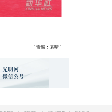
。
[
责编：袁晴
]