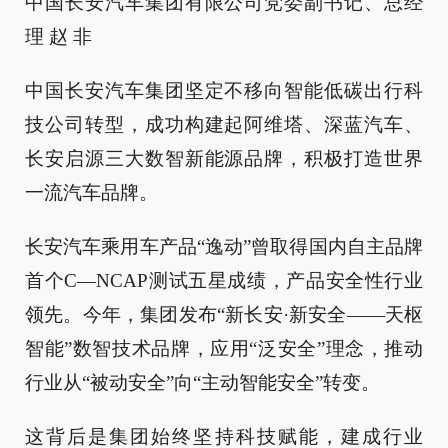
中国长安汽车集团有限公司党委副书记、总经
理 赵 非
中国长安汽车集团坚定不移向智能低碳出行科
技公司转型，成功构建起阿维塔、深蓝汽车、
长安启源三大数智新能源品牌，积极打造世界
一流汽车品牌。
长安汽车乘用车产品“逸动”曾取得国内自主品牌
首个C—NCAP测试五星成绩，产品安全性行业
领先。今年，集团发布“新长安·新安全——天枢
智能”数智技术品牌，应用“泛安全”理念，推动
行业从“被动安全”向“主动智能安全”转变。
这背后是集团始终坚持科技赋能，建成行业