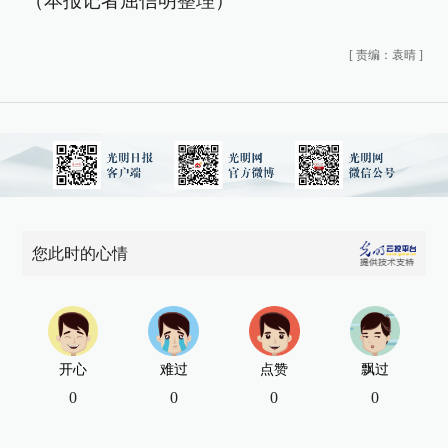
（本报记者屈信明整理）
[
责编：袁晴
]
您此时的心情
开心
难过
点赞
飘过
0
0
0
0