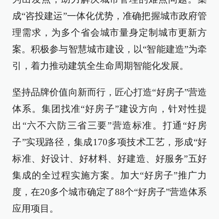
成“咨投建运”一体化优势，准确把握城市政府管
理需求，为多个省会城市量身定制城市更新方
案。积极参与智慧城市建设，以“智能建造”为牵
引，着力推动建筑全生命周期智能化发展。
坚持品牌价值向新而行，匠心打造“好房子”营造
体系。集团找准“好房子”建设方向，针对性提
出“六不六防三省三要”营造标准。打通“好房
子”实现路径，集成170多项技术工艺，形成“好
标准、好设计、好材料、好建造、好服务”五好
集成的全过程实施方案。加大“好房子”推广力
度，在20多个城市确定了88个“好房子”营造体系
应用项目。