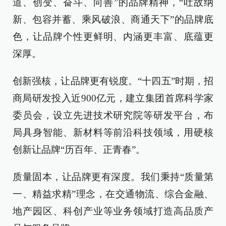
道、创变、奋斗、向善”的品牌精神，“吐故纳
新、包容并蓄、乘风破浪、商通天下”的品牌底
色，让品牌个性更鲜明、内涵更丰富、底蕴更
深厚。
创新强核，让品牌更有锐度。“十四五”时期，招
商局研发投入近900亿元，建立集团首席科学家
委员会，设立先进技术研究院等研发平台，布
局具身智能、新材料等前沿科技领域，用硬核
创新让品牌“历百年、正青春”。
质量固本，让品牌更有深度。我们秉持“质量第
一、精益求精”理念，在交通物流、综合金融、
地产园区、科创产业等业务领域打造高品质产