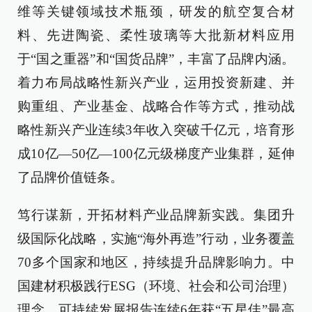
维等关键领域技术瓶颈，研发的航空复合材
料、先进陶瓷、柔性玻璃等大批新材料应用
于“国之重器”和“国货品牌”，丰富了品牌内涵。
着力布局战略性新兴产业，运用投资新建、并
购重组、产业基金、战略合作等方式，推动战
略性新兴产业连续3年收入突破千亿元，培育形
成10亿—50亿—100亿元级梯度产业集群，延伸
了品牌价值链条。
笃行谋新，开拓材料产业品牌新实践。集团升
级国际化战略，实施“海外再造”行动，业务覆盖
70多个国家和地区，持续提升品牌影响力。中
国建材积极践行ESG（环境、社会和公司治理）
理念，可持续发展报告连续6年获“五星佳”最高