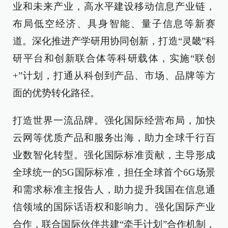
业和未来产业，高水平建设移动信息产业链，
布局低空经济、具身智能、量子信息等新赛
道。深化推进产学研用协同创新，打造“灵畿”科
研平台和创新联合体等科研载体，实施“联创
+”计划，打通从科创到产品、市场、品牌等方
面的优势转化路径。
打造世界一流品牌。强化国际经营布局，加快
云网等优质产品和服务出海，助力全球千行百
业数智化转型。强化国际标准贡献，主导形成
全球统一的5G国际标准，担任全球首个6G场景
和需求标准主报告人，助力提升我国在信息通
信领域的国际话语权和影响力。强化国际产业
合作，联合国际伙伴共建“牵手计划”合作机制，