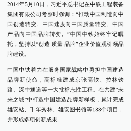
2014年5月10日，习近平总书记在中铁工程装备
集团有限公司考察时强调：“推动中国制造向中
国创造转变、中国速度向中国质量转变、中国
产品向中国品牌转变。”中国中铁始终牢记嘱
托，坚持以“创造 质量 品牌”企业价值观引领品
牌建设。
中国中铁着力在服务国家战略中勇担中国建造
品牌新使命，高标准建成京张高铁、拉林铁
路、深中通道等一大批标志性工程。在共建“未
来之城”中打造中国建造品牌新样板，累计完成
雄安站、千年秀林、雄安图书馆等188个项目，
并形成多项创新成果。