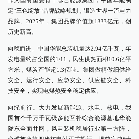
作为国有重要骨干综合能源集团，中国华能制
定“三色绽放”品牌战略规划，锻造世界一流电力
品牌。2025年，集团品牌价值超1333亿元，创
历史新高。
向稳而进。中国华能总装机量达2.94亿千瓦，年
发电量约占全国的1/11，民生供热面积10.6亿平
方米，煤炭产能超1.3亿吨。集团做精做细供给
安全、运行安全、应急安全、供应链安全、科
技安全，实现电煤热安全稳定供应。
向绿前行。大力发展新能源、水电、核电，我
国首个千万千瓦级多能互补综合能源基地华能
陇东全面并网，风电装机稳居行业第一方阵，