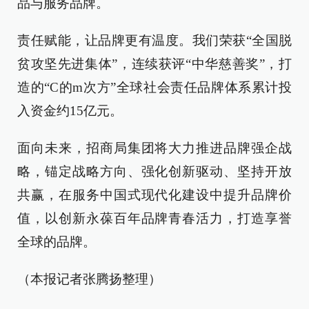
品与服务品牌。
责任赋能，让品牌更有温度。我们荣获“全国脱
贫攻坚先进集体”，连续获评“中华慈善奖”，打
造的“C的m次方”全球社会责任品牌体系累计投
入资金约15亿元。
面向未来，招商局集团将大力推进品牌强企战
略，锚定战略方向、强化创新驱动、坚持开放
共赢，在服务中国式现代化建设中提升品牌价
值，以创新永葆百年品牌青春活力，打造享誉
全球的品牌。
（本报记者张腾扬整理）