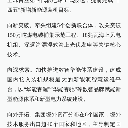
全球首座第四代核电站正式投运，提前完成“十
四五”新增新能源装机目标。
向新突破。牵头组建5个创新联合体，攻关突破
150万吨煤电碳捕集示范工程、18兆瓦海上风电
机组、深远海漂浮式海上光伏发电等关键核心
技术。
向深求索。加快推进数智华能体系建设，建成
国内接入装机规模最大的新能源智慧运维平
台，以“华能睿渥”“华能睿驰”等数智品牌赋能新
型能源体系和新型电力系统建设。
向外开拓。集团境外资产分布在6个国家，境外
技术服务出口超40个国家和地区，主导制定国