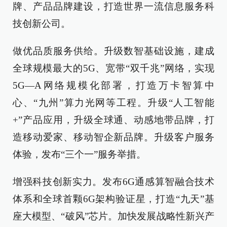
牌、产品品牌建设，打造世界一流信息服务科
技创新公司。
做优品质服务供给。升级数智基础设施，建成
全球规模最大的5G、宽带“双千兆”网络，实现
5G—A网络规模化部署，打造万卡智算中
心、“九州”算力光网等工程。升级“人工智能
+”产品应用，升级全球通、动感地带品牌，打
造移动爱家、移动智企新品牌。升级客户服务
体验，发布“三个一”服务举措。
增强科技创新实力。发布6G通感算智融合技术
体系和全球首颗6G架构验证星，打造“九天”基
座大模型、“破风”芯片。加快发展战略性新兴产