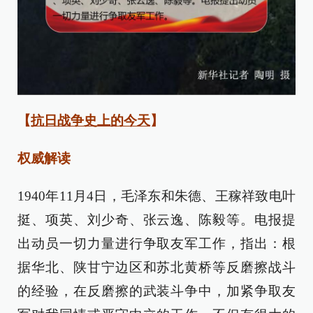
【
抗日战争史上的今天
】
权威解读
1940年11月4日，毛泽东和朱德、王稼祥致电叶
挺、项英、刘少奇、张云逸、陈毅等。电报提
出动员一切力量进行争取友军工作，指出：根
据华北、陕甘宁边区和苏北黄桥等反磨擦战斗
的经验，在反磨擦的武装斗争中，加紧争取友