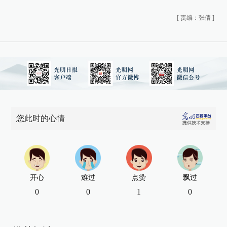
[
责编：张倩
]
您此时的心情
开心
难过
点赞
飘过
0
0
1
0