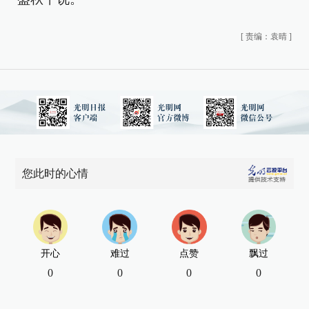
[
责编：袁晴
]
您此时的心情
开心
难过
点赞
飘过
0
0
0
0