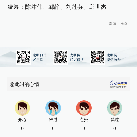
统筹：陈炜伟、郝静、刘莲芬、邱世杰
[
责编：张璋
]
您此时的心情
开心
难过
点赞
飘过
0
0
0
0