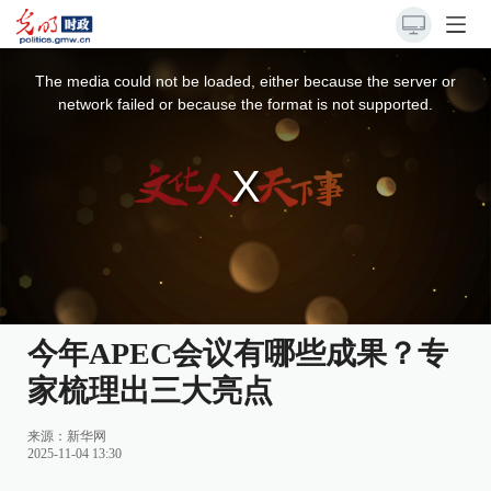
This
is
a
The media could not be loaded, either because the server or
modal
window.
network failed or because the format is not supported.
今年APEC会议有哪些成果？专
家梳理出三大亮点
来源：
新华网
2025-11-04 13:30