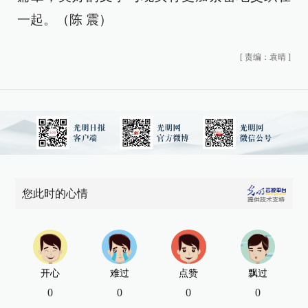
一起。（陈 震）
[
责编：袁晴
]
您此时的心情
开心
难过
点赞
飘过
0
0
0
0