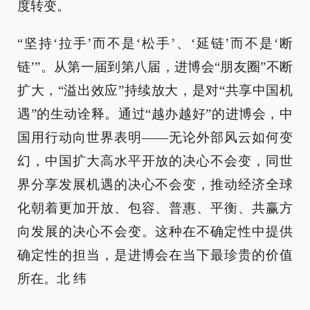
度转变。
“坚持‘拉手’而不是‘松手’、‘延链’而不是‘断
链’”。从第一届到第八届，进博会“朋友圈”不断
扩大，“溢出效应”持续放大，是对“共享中国机
遇”的生动诠释。通过“越办越好”的进博会，中
国用行动向世界表明——无论外部风云如何变
幻，中国扩大高水平开放的决心不会变，同世
界分享发展机遇的决心不会变，推动经济全球
化朝着更加开放、包容、普惠、平衡、共赢方
向发展的决心不会变。这种在不确定性中提供
确定性的担当，是进博会在当下最珍贵的价值
所在。北 纬