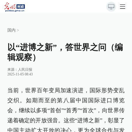
国内
>
以“进博之新”，答世界之问（编
辑观察）
来源：
人民日报
2025-11-05 08:43
当前，世界百年变局加速演进，国际形势变乱
交织。如期而至的第八届中国国际进口博览
会，继续以多项“首创”“首秀”“首次”，向世界传
递着确定的开放强音。这些“进博之新”，彰显了
中国主动扩大开放的决心，更为全球合作与发