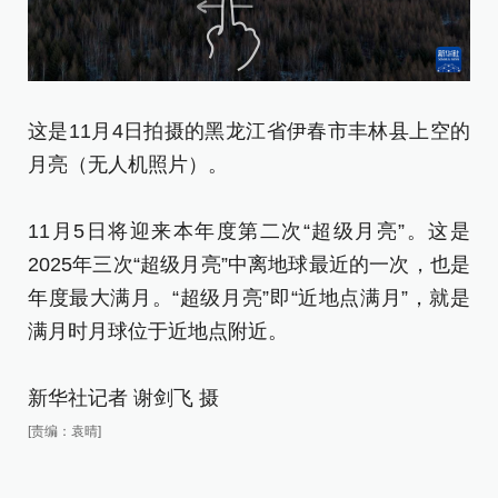
这
这是11月4日拍摄的黑龙江省伊春市丰林县上空的
月
月亮（无人机照片）。
1
11月5日将迎来本年度第二次“超级月亮”。这是
2
2025年三次“超级月亮”中离地球最近的一次，也是
年
年度最大满月。“超级月亮”即“近地点满月”，就是
满
满月时月球位于近地点附近。
新
新华社记者 谢剑飞 摄
[责
[责编：袁晴]