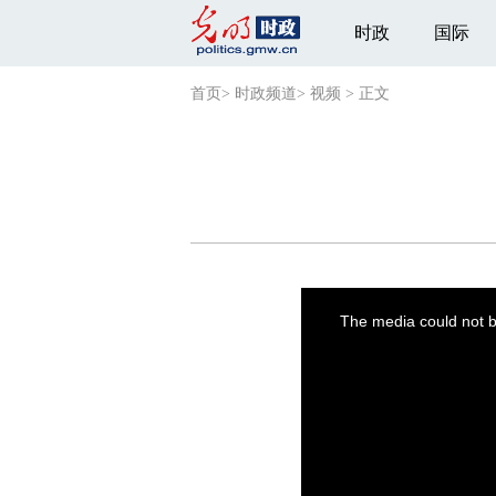
时政
国际
首页
>
时政频道
>
视频
>
正文
This
is
a
The media could not be
modal
window.