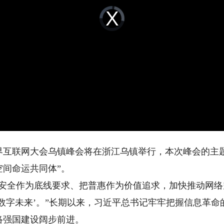
Video
Player
is
loading.
世界互联网大会乌镇峰会将在浙江乌镇举行，本次峰会的主
间命运共同体”。
全作为底线要求、把普惠作为价值追求，加快推动网络
数字未来’。”长期以来，习近平总书记牢牢把握信息革命的
络强国建设阔步前进。