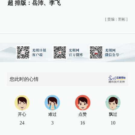
超 排版：岳沛、李飞
[
责编：邢彬
]
您此时的心情
开心
难过
点赞
飘过
24
3
16
10